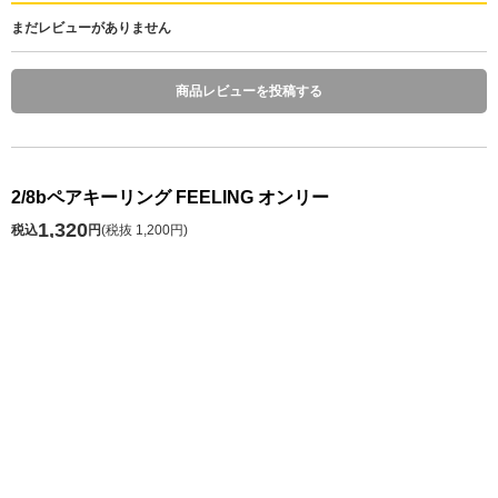
まだレビューがありません
商品レビューを投稿する
2/8bペアキーリング FEELING オンリー
1,320
税込
円
(
税抜 1,200円
)
数 量
本商品は交換不可となっております。ご了承ください。
発送予定日 注文日の1～10日後
※お届け予定日の目安は
こちら
カートに入れる
お気に入り
シェアする