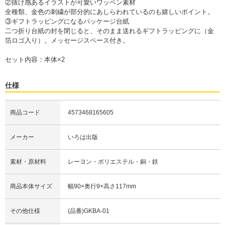
②抜け感あるイラストが可愛いワッペン素材
全種類、金色の刺繍が部分的にあしらわれているのも嬉しいポイント。
③ギフトラッピングになるパッケージ台紙
二つ折り台紙の封を閉じると、そのまま送れるギフトラッピングに（金
箔ロゴ入り）。メッセージスペース付き。
セット内容：本体×2
仕様
商品コード
4573468165605
メーカー
いろは出版
素材・原材料
レーヨン・ポリエステル・銅・鉄
商品本体サイズ
幅90×奥行9×高さ117mm
その他仕様
(品番)GKBA-01