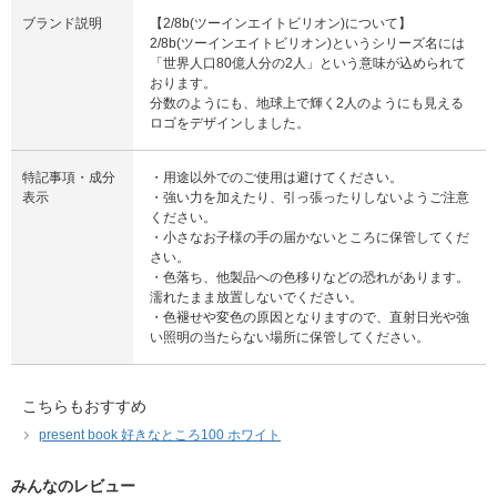
ブランド説明
【2/8b(ツーインエイトビリオン)について】
2/8b(ツーインエイトビリオン)というシリーズ名には
「世界人口80億人分の2人」という意味が込められて
おります。
分数のようにも、地球上で輝く2人のようにも見える
ロゴをデザインしました。
特記事項・成分
・用途以外でのご使用は避けてください。
表示
・強い力を加えたり、引っ張ったりしないようご注意
ください。
・小さなお子様の手の届かないところに保管してくだ
さい。
・色落ち、他製品への色移りなどの恐れがあります。
濡れたまま放置しないでください。
・色褪せや変色の原因となりますので、直射日光や強
い照明の当たらない場所に保管してください。
こちらもおすすめ
present book 好きなところ100 ホワイト
みんなのレビュー