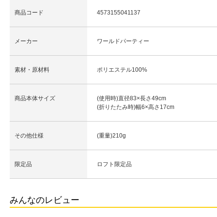
商品コード
4573155041137
メーカー
ワールドパーティー
素材・原材料
ポリエステル100%
商品本体サイズ
(使用時)直径83×長さ49cm
(折りたたみ時)幅6×高さ17cm
その他仕様
(重量)210g
限定品
ロフト限定品
みんなのレビュー