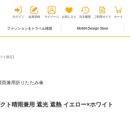
ログイン
会員登録
マイページ
お気に入り
注文履歴
ご利用ガイド
カート
ファッション＆トラベル雑貨
MoMA Design Store
ロフト限定】
晴雨兼用折りたたみ傘
クト晴雨兼用 遮光 遮熱 イエロー×ホワイト