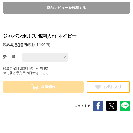
商品レビューを投稿する
ジャパンホルス 名刺入れ ネイビー
4,510
税込
円
(
税抜 4,100円
)
数 量
発送予定日 注文日の1～10日後
※お届け予定日の目安は
こちら
在庫切れ
お気に入り
シェアする