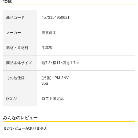
仕様
商品コード
4573154950621
メーカー
渡喜商工
素材・原材料
牛革製
商品本体サイズ
縦7.3×横11×高さ1.7cm
その他仕様
(品番) LPM-3NV
35g
限定品
ロフト限定品
みんなのレビュー
まだレビューがありません