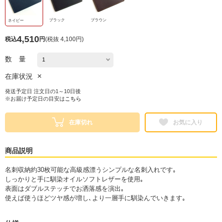
ブラック
ブラウン
ネイビー
4,510
税込
円
(
税抜 4,100円
)
数 量
×
在庫状況
発送予定日 注文日の1～10日後
※お届け予定日の目安は
こちら
在庫切れ
お気に入り
商品説明
名刺収納約30枚可能な高級感漂うシンプルな名刺入れです｡
しっかりと手に馴染オイルソフトレザーを使用｡
表面はダブルステッチでお洒落感を演出｡
使えば使うほどツヤ感が増し､より一層手に馴染んでいきます｡