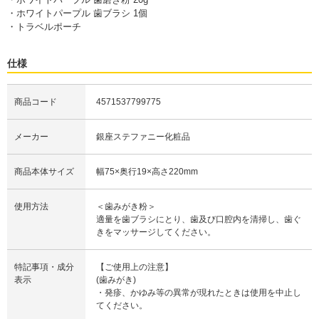
・ホワイトパープル 歯ブラシ 1個
・トラベルポーチ
仕様
商品コード
4571537799775
メーカー
銀座ステファニー化粧品
商品本体サイズ
幅75×奥行19×高さ220mm
使用方法
＜歯みがき粉＞
適量を歯ブラシにとり、歯及び口腔内を清掃し、歯ぐ
きをマッサージしてください。
特記事項・成分
【ご使用上の注意】
表示
(歯みがき)
・発疹、かゆみ等の異常が現れたときは使用を中止し
てください。