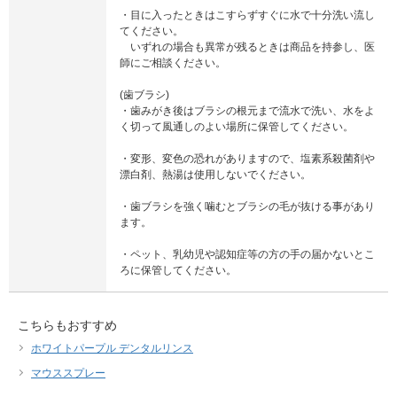
・目に入ったときはこすらずすぐに水で十分洗い流し
てください。
いずれの場合も異常が残るときは商品を持参し、医
師にご相談ください。
(歯ブラシ)
・歯みがき後はブラシの根元まで流水で洗い、水をよ
く切って風通しのよい場所に保管してください。
・変形、変色の恐れがありますので、塩素系殺菌剤や
漂白剤、熱湯は使用しないでください。
・歯ブラシを強く噛むとブラシの毛が抜ける事があり
ます。
・ペット、乳幼児や認知症等の方の手の届かないとこ
ろに保管してください。
こちらもおすすめ
ホワイトパープル デンタルリンス
マウススプレー