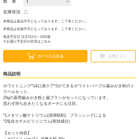
数 量
△
在庫状況
本商品は返品不可となっております。ご了承ください。
本商品は交換不可となっております。ご了承ください。
発送予定日 注文日の1～10日後
※お届け予定日の目安は
こちら
カートに入れる
お気に入り
商品説明
ホワイトニング*1&口臭ケア*2ができるホワイトパープル歯みがき粉のト
ラベルセット。
20gの薬用歯みがき粉と歯ブラシがセットになっています。
思わず持ち歩きたくなるポーチにも注目。
*1メタリン酸ナトリウム(清掃助剤)、ブラッシングによる
*2塩化セチルピリジニウム(有効成分)
【セット内容】
・ホワイトパープル 歯磨き粉 20g