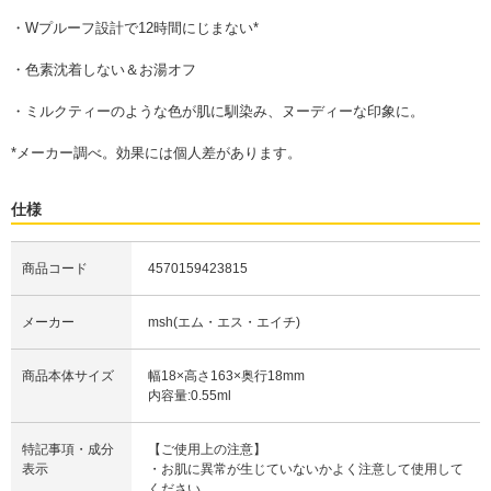
・Wプルーフ設計で12時間にじまない*
・色素沈着しない＆お湯オフ
・ミルクティーのような色が肌に馴染み、ヌーディーな印象に。
*メーカー調べ。効果には個人差があります。
仕様
商品コード
4570159423815
メーカー
msh(エム・エス・エイチ)
商品本体サイズ
幅18×高さ163×奥行18mm
内容量:0.55ml
特記事項・成分
【ご使用上の注意】
表示
・お肌に異常が生じていないかよく注意して使用して
ください。