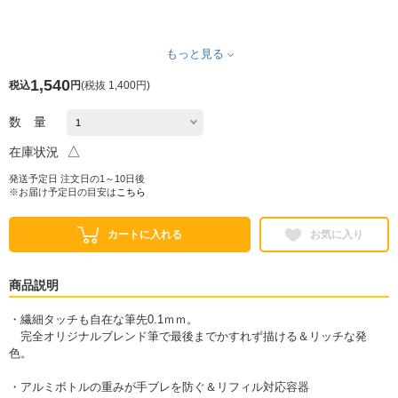
もっと見る
1,540
税込
円
(
税抜 1,400円
)
数 量
△
在庫状況
発送予定日 注文日の1～10日後
※お届け予定日の目安は
こちら
カートに入れる
お気に入り
商品説明
・繊細タッチも自在な筆先0.1ｍｍ。
完全オリジナルブレンド筆で最後までかすれず描ける＆リッチな発
色。
・アルミボトルの重みが手ブレを防ぐ＆リフィル対応容器