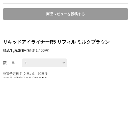
商品レビューを投稿する
リキッドアイライナーR5 リフィル ミルクブラウン
1,540
税込
円
(
税抜 1,400円
)
数 量
発送予定日 注文日の1～10日後
※お届け予定日の目安は
こちら
カートに入れる
お気に入り
シェアする