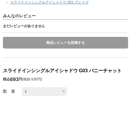
スライドインシングルアイシャドウ S01 グレイズ
みんなのレビュー
まだレビューがありません
商品レビューを投稿する
スライドインシングルアイシャドウ G03 バニーチャット
693
税込
円
(
税抜 630円
)
数 量
発送予定日 注文日の1～10日後
※お届け予定日の目安は
こちら
カートに入れる
お気に入り