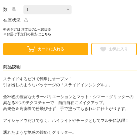
数 量
△
在庫状況
発送予定日 注文日の1～10日後
※お届け予定日の目安は
こちら
カートに入れる
お気に入り
商品説明
スライドするだけで簡単にオープン！
引き出しのようなパッケージの「スライドインシングル」。
全36色の豊富なカラーバリエーションとマット・シマー・グリッターの
異なる3つのテクスチャーで、自由自在にメイクアップ。
高発色＆高密着で粉飛びせず、手で塗ってもきれいに仕上がります。
アイシャドウだけでなく、ハイライトやチークとしてマルチに活躍！
濡れたような艶感の煌めくグリッター。