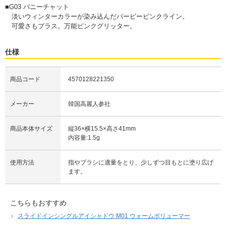
■G03 バニーチャット
淡いウィンターカラーが染み込んだバービーピンクライン。
可愛さもプラス。万能ピンクグリッター。
仕様
商品コード
4570128221350
メーカー
韓国高麗人参社
商品本体サイズ
縦36×横15.5×高さ41mm
内容量:1.5g
使用方法
指やブラシに適量をとり、少しずつ目もとに塗り広げ
ます。
こちらもおすすめ
スライドインシングルアイシャドウ M01 ウォームボリューマー