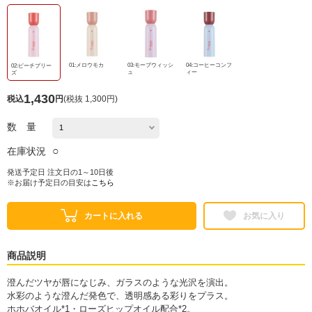
01:メロウモカ
03:モーブウィッシ
04:コーヒーコンフ
02:ピーチプリー
ュ
ィー
ズ
1,430
税込
円
(
税抜 1,300円
)
数 量
○
在庫状況
発送予定日 注文日の1～10日後
※お届け予定日の目安は
こちら
カートに入れる
お気に入り
商品説明
澄んだツヤが唇になじみ、ガラスのような光沢を演出。
水彩のような澄んだ発色で、透明感ある彩りをプラス。
ホホバオイル*1・ローズヒップオイル配合*2。