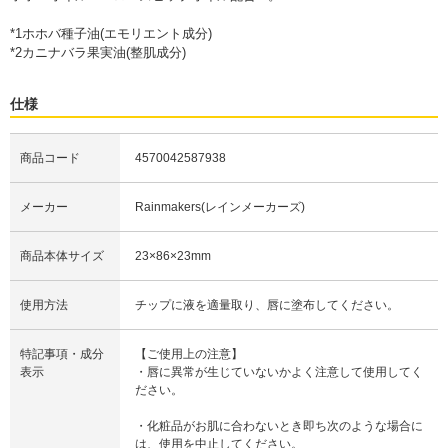
*1ホホバ種子油(エモリエント成分)
*2カニナバラ果実油(整肌成分)
仕様
商品コード
4570042587938
メーカー
Rainmakers(レインメーカーズ)
商品本体サイズ
23×86×23mm
使用方法
チップに液を適量取り、唇に塗布してください。
特記事項・成分
【ご使用上の注意】
表示
・唇に異常が生じていないかよく注意して使用してく
ださい。
・化粧品がお肌に合わないとき即ち次のような場合に
は、使用を中止してください。