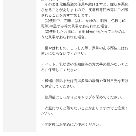
そのまま化粧品類の使用を続けますと、症状を悪化
させることがありますので、皮膚科専門医等にご相談
されることをおすすめします。
(1)使用中、赤味、はれ、かゆみ、刺激、色抜け(白
斑等)や黒ずみ等の異常があらわれた場合。
(2)使用したお肌に、直射日光があたって上記のよ
うな異常があらわれた場合。
・傷やはれもの、しっしん等、異常のある部位にはお
使いにならないでください。
・ペット、乳幼児や認知症等の方の手の届かないとこ
ろに保管してください。
・極端に低温または高温多湿の場所や直射日光を避け
て保管してください。
・使用後はしっかりとキャップを閉めてください。
・衣服につくと落ちないことがありますのでご注意く
ださい。
・開封後はお早めにご使用ください。