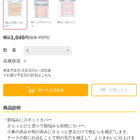
01:ソコアゲベージ
02:ビハダピンク
03:ムラ消シイエ
ュ
ロー
1,045
税込
円
(
税抜 950円
)
数 量
○
在庫状況
発送予定日 注文日の1～10日後
※お届け予定日の目安は
こちら
カートに入れる
お気に入り
商品説明
・肌悩みにスポットカバー
さらっとひと塗りで肌悩みも自然にカバー。
小鼻の赤みや頬の赤みにさらっと塗るだけで色むらを補正*します。
チークの前に仕込むことで頬の毛穴を補正し*、よりきれいに仕上げる