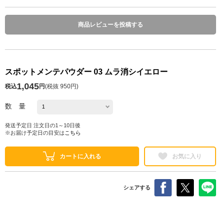
商品レビューを投稿する
スポットメンテパウダー 03 ムラ消シイエロー
1,045
税込
円
(
税抜 950円
)
数 量
発送予定日 注文日の1～10日後
※お届け予定日の目安は
こちら
カートに入れる
お気に入り
シェアする