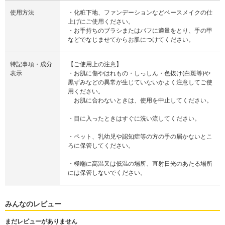
使用方法
・化粧下地、ファンデーションなどベースメイクの仕
上げにご使用ください。
・お手持ちのブラシまたはパフに適量をとり、手の甲
などでなじませてからお肌につけてください。
特記事項・成分
【ご使用上の注意】
表示
・お肌に傷やはれもの・しっしん・色抜け(白斑等)や
黒ずみなどの異常が生じていないかよく注意してご使
用ください。
お肌に合わないときは、使用を中止してください。
・目に入ったときはすぐに洗い流してください。
・ペット、乳幼児や認知症等の方の手の届かないとこ
ろに保管してください。
・極端に高温又は低温の場所、直射日光のあたる場所
には保管しないでください。
みんなのレビュー
まだレビューがありません