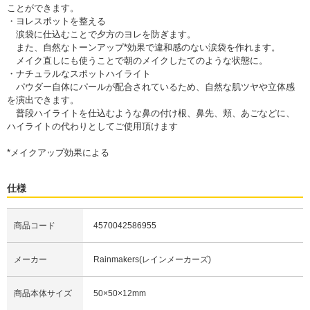
ことができます。
・ヨレスポットを整える
涙袋に仕込むことで夕方のヨレを防ぎます。
また、自然なトーンアップ*効果で違和感のない涙袋を作れます。
メイク直しにも使うことで朝のメイクしたてのような状態に。
・ナチュラルなスポットハイライト
パウダー自体にパールが配合されているため、自然な肌ツヤや立体感
を演出できます。
普段ハイライトを仕込むような鼻の付け根、鼻先、頬、あごなどに、
ハイライトの代わりとしてご使用頂けます
*メイクアップ効果による
仕様
商品コード
4570042586955
メーカー
Rainmakers(レインメーカーズ)
商品本体サイズ
50×50×12mm