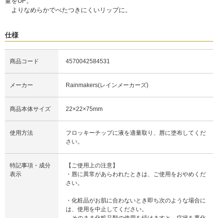
量をUP。
よりなめらかでべたつきにくいリップに。
仕様
商品コード
4570042584531
メーカー
Rainmakers(レインメーカーズ)
商品本体サイズ
22×22×75mm
使用方法
フロッキーチップに液を適量取り、唇に塗布してくだ
さい。
特記事項・成分
【ご使用上の注意】
表示
・唇に異常があらわれたときは、ご使用をおやめくだ
さい。
・化粧品がお肌に合わないとき即ち次のような場合に
は、使用を中止してください。
そのまま化粧品類の使用を続けますと、症状を悪化