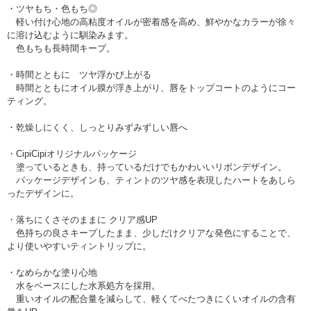
・ツヤもち・色もち◎
軽い付け心地の高粘度オイルが密着感を高め、鮮やかなカラーが徐々
に溶け込むように馴染みます。
色もちも長時間キープ。
・時間とともに ツヤ浮かび上がる
時間とともにオイル膜が浮き上がり、唇をトップコートのようにコー
ティング。
・乾燥しにくく、しっとりみずみずしい唇へ
・CipiCipiオリジナルパッケージ
塗っているときも、持っているだけでもかわいいリボンデザイン。
パッケージデザインも、ティントのツヤ感を表現したハートをあしら
ったデザインに。
・落ちにくさそのままに クリア感UP
色持ちの良さキープしたまま、少しだけクリアな発色にすることで、
より使いやすいティントリップに。
・なめらかな塗り心地
水をベースにした水系処方を採用。
重いオイルの配合量を減らして、軽くてべたつきにくいオイルの含有