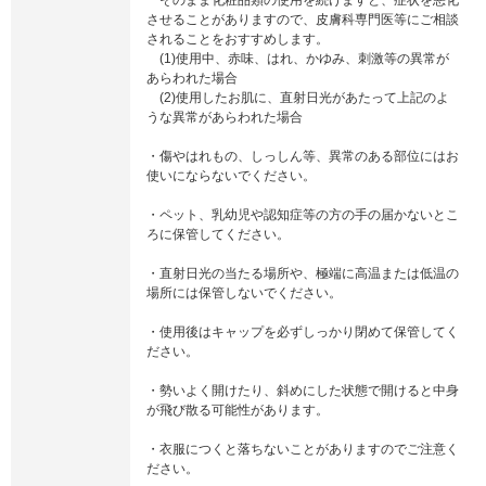
させることがありますので、皮膚科専門医等にご相談
されることをおすすめします。
(1)使用中、赤味、はれ、かゆみ、刺激等の異常が
あらわれた場合
(2)使用したお肌に、直射日光があたって上記のよ
うな異常があらわれた場合
・傷やはれもの、しっしん等、異常のある部位にはお
使いにならないでください。
・ペット、乳幼児や認知症等の方の手の届かないとこ
ろに保管してください。
・直射日光の当たる場所や、極端に高温または低温の
場所には保管しないでください。
・使用後はキャップを必ずしっかり閉めて保管してく
ださい。
・勢いよく開けたり、斜めにした状態で開けると中身
が飛び散る可能性があります。
・衣服につくと落ちないことがありますのでご注意く
ださい。