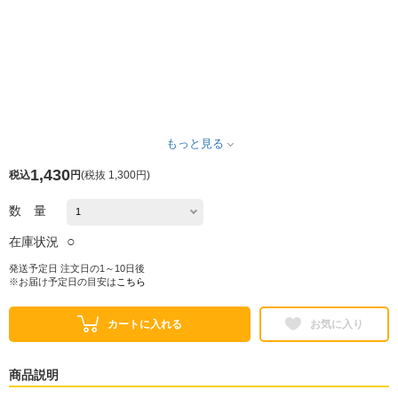
もっと見る
1,430
税込
円
(
税抜 1,300円
)
数 量
○
在庫状況
発送予定日 注文日の1～10日後
※お届け予定日の目安は
こちら
カートに入れる
お気に入り
商品説明