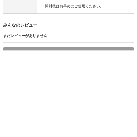
・開封後はお早めにご使用ください。
みんなのレビュー
まだレビューがありません
商品レビューを投稿する
デューイフィルムティントR 01 ベリーロリポッチュ
1,430
税込
円
(
税抜 1,300円
)
数 量
発送予定日 注文日の1～10日後
※お届け予定日の目安は
こちら
カートに入れる
お気に入り