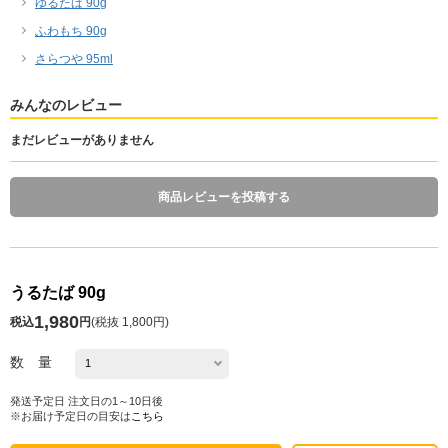
ゆるたば 90g
ふわもち 90g
さらつや 95ml
みんなのレビュー
まだレビューがありません
商品レビューを投稿する
うるたば 90g
1,980
税込
円
(
税抜 1,800円
)
数 量
発送予定日 注文日の1～10日後
※お届け予定日の目安は
こちら