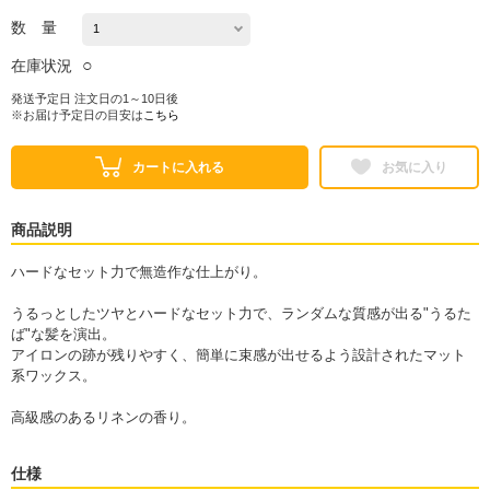
数 量
○
在庫状況
発送予定日 注文日の1～10日後
※お届け予定日の目安は
こちら
カートに入れる
お気に入り
商品説明
ハードなセット力で無造作な仕上がり。
うるっとしたツヤとハードなセット力で、ランダムな質感が出る"うるた
ば"な髪を演出。
アイロンの跡が残りやすく、簡単に束感が出せるよう設計されたマット
系ワックス。
高級感のあるリネンの香り。
仕様