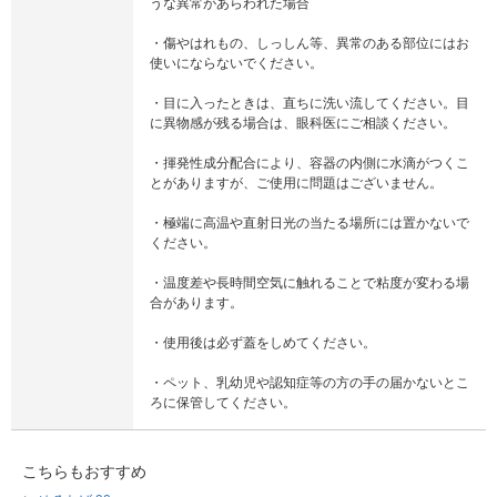
うな異常があらわれた場合
・傷やはれもの、しっしん等、異常のある部位にはお
使いにならないでください。
・目に入ったときは、直ちに洗い流してください。目
に異物感が残る場合は、眼科医にご相談ください。
・揮発性成分配合により、容器の内側に水滴がつくこ
とがありますが、ご使用に問題はございません。
・極端に高温や直射日光の当たる場所には置かないで
ください。
・温度差や長時間空気に触れることで粘度が変わる場
合があります。
・使用後は必ず蓋をしめてください。
・ペット、乳幼児や認知症等の方の手の届かないとこ
ろに保管してください。
こちらもおすすめ