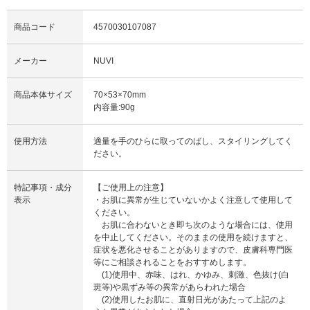
商品コード
4570030107087
メーカー
NUVI
商品本体サイズ
70×53×70mm
内容量:90g
使用方法
適量を手のひらに取ってのばし、スタイリングしてく
ださい。
特記事項・成分
【ご使用上の注意】
表示
・お肌に異常が生じていないかよく注意して使用して
ください。
お肌に合わないとき即ち次のような場合には、使用
を中止してください。そのままの使用を続けますと、
症状を悪化させることがありますので、皮膚科専門医
等にご相談されることをおすすめします。
(1)使用中、赤味、はれ、かゆみ、刺激、色抜け(白
斑等)や黒ずみ等の異常があらわれた場合
(2)使用したお肌に、直射日光があたって上記のよ