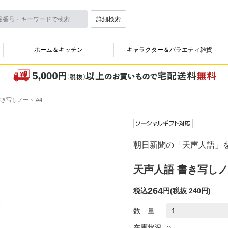
詳細検索
ホーム＆キッチン
キャラクター＆バラエティ雑貨
き写しノート A4
朝日新聞の「天声人語」
天声人語 書き写しノ
264
税込
円
(
税抜 240円
)
数 量
○
在庫状況