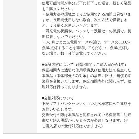
使用可能時間が半分以下に低下した場合、新しく製品
をご購入ください。
・使用方法や環境によりご使用できる期間は異なりま
すが、長期間使用しない場合、次の方法で保管する
と、より長くお使いいただけます。
・満充電の状態や、バッテリー残量ゼロの状態で、長
期保管しないでください。
・3ヶ月ごとに充電用ケースを開け、ケースのLEDが
点滅/点灯することを確認してください。点滅/点灯し
ない場合、数十分間充電してください。
■保証内容について（保証期間：ご購入日から1年）
保証期間内に適切な使用環境及び使用方法で発生した
本製品（本体部分のみ対象）の故障に限り、無償で本
製品を交換いたします。保証期間内外に関わらず、修
理対応は行っておりません。
■交換対応について
下記ソフトバンクセレクションお客様窓口へご連絡を
お願いいたします。
交換受付の際は本製品と同梱されている保証書、明細
書など購入履歴がわかるものが必須となります。(※
ご購入店での受付対応はできません)