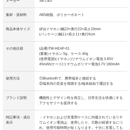
メーカー
SB C&S
素材・原材料
ABS樹脂、ポリカーボネート
商品本体サイズ
(約)(イヤホン)幅23×奥行23×高さ20mm
(パッケージ)幅11×高さ11×奥行6cm
その他仕様
(品番)TW-HEAP-01
(重量)イヤホン:5g、ケース:40g
(使用電源)(イヤホン)リチウムイオン電池 3.85V
45mAh(ケース)リチウムポリマー電池3.7V 180mAh
使用方法
①Bluetoothで、携帯端末と接続する
②端末内の音楽を視聴する/端末経由で通話する
ブランド説明
機能性とデザイン性を両立し、日常生活を快適にする
アクセサリーを提供する
特記事項・成分
・イヤホンおよび充電用ケースに内蔵されているリチ
表示
ウムイオン電池は、使用したり、日数が経過するにつ
れ、使用可能時間が短くなります。十分に充電しても