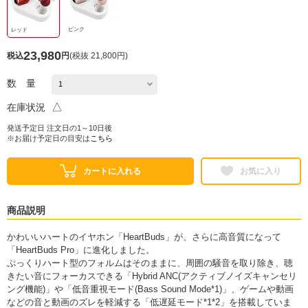
ピンク
レッド
23,980
税込
円
(
税抜 21,800円
)
数 量
△
在庫状況
発送予定日 注文日の1～10日後
※お届け予定日の目安は
こちら
カートに入れる
お気に入り
商品説明
かわいいハートのイヤホン「HeartBuds」が、さらに高音質になって
「HeartBuds Pro」に進化しました。
ぷっくりハート型のフォルムはそのままに、周囲の騒音を取り除き、聴
きたい音にフォーカスできる「Hybrid ANC(アクティブノイズキャンセリ
ング機能)」や「低音重視モード(Bass Sound Mode*1)」、ゲームや動画
などの音と動画のズレを軽減する「低遅延モード*1*2」を搭載していま