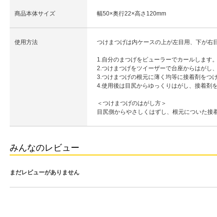
商品本体サイズ
幅50×奥行22×高さ120mm
使用方法
つけまつげは内ケースの上が左目用、下が右
1.自分のまつげをビューラーでカールします
2.つけまつげをツイーザーで台座からはがし
3.つけまつげの根元に薄く均等に接着剤をつ
4.使用後は目尻からゆっくりはがし、接着剤
＜つけまつげのはがし方＞
目尻側からやさしくはずし、根元についた接
みんなのレビュー
まだレビューがありません