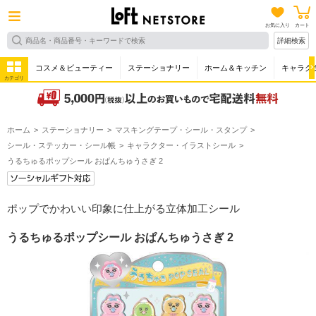
お気に入り
カート
詳細検索
コスメ＆ビューティー
ステーショナリー
ホーム＆キッチン
キャラク
カテゴリ
ホーム
ステーショナリー
マスキングテープ・シール・スタンプ
シール・ステッカー・シール帳
キャラクター・イラストシール
うるちゅるポップシール おぱんちゅうさぎ 2
ポップでかわいい印象に仕上がる立体加工シール
うるちゅるポップシール おぱんちゅうさぎ 2