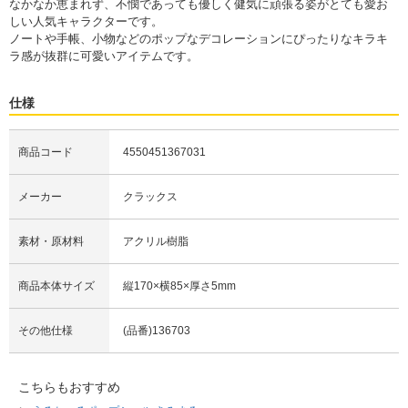
なかなか恵まれず、不憫であっても優しく健気に頑張る姿がとても愛お
しい人気キャラクターです。
ノートや手帳、小物などのポップなデコレーションにぴったりなキラキ
ラ感が抜群に可愛いアイテムです。
仕様
商品コード
4550451367031
メーカー
クラックス
素材・原材料
アクリル樹脂
商品本体サイズ
縦170×横85×厚さ5mm
その他仕様
(品番)136703
こちらもおすすめ