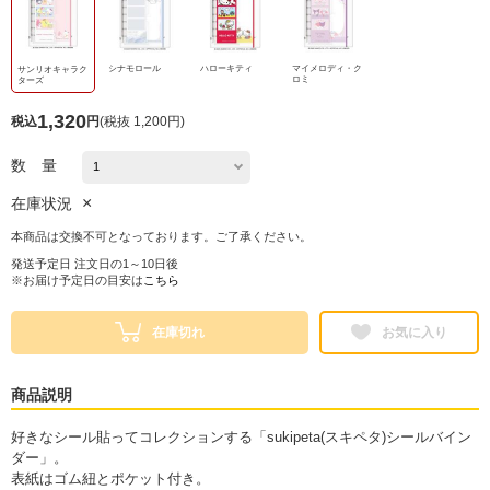
シナモロール
ハローキティ
マイメロディ・ク
サンリオキャラク
ロミ
ターズ
1,320
税込
円
(
税抜 1,200円
)
数 量
×
在庫状況
本商品は交換不可となっております。ご了承ください。
発送予定日 注文日の1～10日後
※お届け予定日の目安は
こちら
在庫切れ
お気に入り
商品説明
好きなシール貼ってコレクションする「sukipeta(スキペタ)シールバイン
ダー」。
表紙はゴム紐とポケット付き。