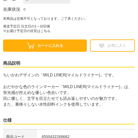
○
在庫状況
本商品は交換不可となっております。ご了承ください。
発送予定日 注文日の1～10日後
※お届け予定日の目安は
こちら
カートに入れる
お気に入り
商品説明
ちいかわデザインの「MILD LINER(マイルドライナー)」です。
おだやかな色のラインマーカー「MILD LINER(マイルドライナー)」は、
蛍光感が控えめな優しい色合いです。
目に優しく、文字を目立たせても読み返しやすいのが魅力です。
また、裏移りしない水性顔料インクを使用しています。
仕様
商品コード
4550432269682