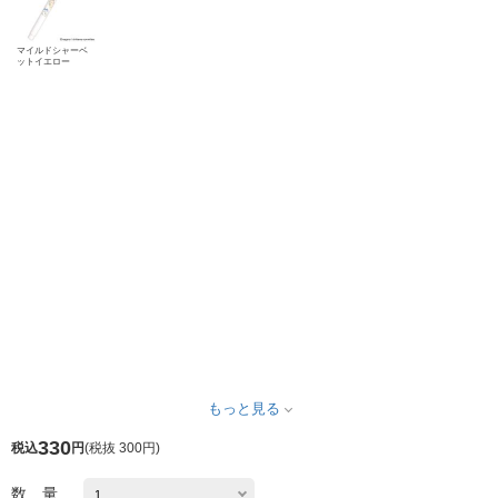
マイルドシャーベ
ットイエロー
もっと見る
330
税込
円
(
税抜 300円
)
数 量