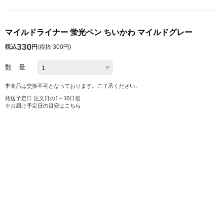
マイルドライナー 蛍光ペン ちいかわ マイルドグレー
330
税込
円
(
税抜 300円
)
数 量
本商品は交換不可となっております。ご了承ください。
発送予定日 注文日の1～10日後
※お届け予定日の目安は
こちら
カートに入れる
お気に入り
シェアする
株式会社ロフト