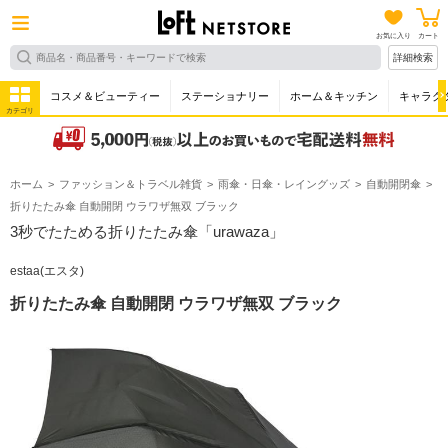
お気に入り
カート
詳細検索
コスメ＆ビューティー
ステーショナリー
ホーム＆キッチン
キャラク
カテゴリ
ホーム
ファッション＆トラベル雑貨
雨傘・日傘・レイングッズ
自動開閉傘
折りたたみ傘 自動開閉 ウラワザ無双 ブラック
3秒でたためる折りたたみ傘「urawaza」
estaa(エスタ)
折りたたみ傘 自動開閉 ウラワザ無双 ブラック