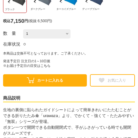
ダークグレー
ターコイズブルー
ディープブルー
ブラック
7,150
税込
円
(
税抜 6,500円
)
数 量
○
在庫状況
本商品は交換不可となっております。ご了承ください。
発送予定日 注文日の1～10日後
※お届け予定日の目安は
こちら
カートに入れる
お気に入り
商品説明
生地の裏側に貼られたガイドシートによって簡単きれいにたたむことが
できる折りたたみ傘「urawaza」より、でかくて・強くて・たたみやすい
『無双』シリーズが登場。
ボタン一つで開閉できる自動開閉式で、手がふさがっている時でも開閉
がスムーズです。