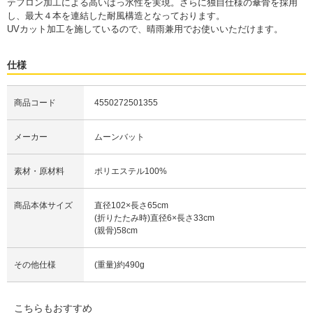
テフロン加工による高いはっ水性を実現。さらに独自仕様の傘骨を採用
し、最大４本を連結した耐風構造となっております。
UVカット加工を施しているので、晴雨兼用でお使いいただけます。
仕様
商品コード
4550272501355
メーカー
ムーンバット
素材・原材料
ポリエステル100%
商品本体サイズ
直径102×長さ65cm
(折りたたみ時)直径6×長さ33cm
(親骨)58cm
その他仕様
(重量)約490g
こちらもおすすめ