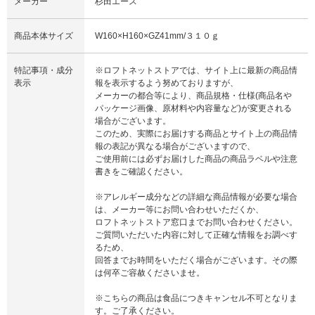
メーカー
杉田エース
商品本体サイズ
W160×H160×GZ41mm/３１０ｇ
特記事項・成分
※ロフトネットストアでは、サイト上に最新の商品情
表示
報を表示するよう努めておりますが、
メーカーの都合等により、商品規格・仕様(商品名や
パッケージ画像、原材料や内容量など)が変更される
場合がございます。
このため、実際にお届けする商品とサイト上の商品情
報の表記が異なる場合がございますので、
ご使用前には必ずお届けした商品の商品ラベルや注意
書きをご確認ください。
※アレルギー成分などの詳細な商品情報が必要な場合
は、メーカー等にお問い合わせいただくか、
ロフトネットストア窓口までお問い合わせください。
ご質問いただいた内容に対して正確な情報をお調べす
るため、
回答までお時間をいただく場合がございます。その際
は何卒ご容赦くださいませ。
※こちらの商品は食品につきキャンセル不可となりま
す。ご了承ください。