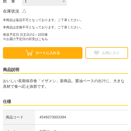
数 量
△
在庫状況
本商品は返品不可となっております。ご了承ください。
本商品は交換不可となっております。ご了承ください。
発送予定日 注文日の1～10日後
※お届け予定日の目安は
こちら
カートに入れる
お気に入り
商品説明
おいしい長期保存食「イザメシ」新商品。醤油ベースの出汁に、大きな
具材で食べ応え抜群です。
仕様
商品コード
4549373003394