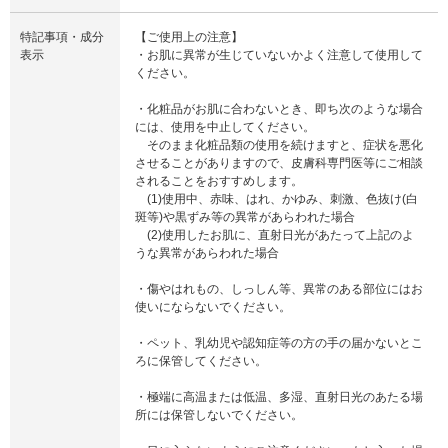
特記事項・成分
【ご使用上の注意】
表示
・お肌に異常が生じていないかよく注意して使用して
ください。
・化粧品がお肌に合わないとき、即ち次のような場合
には、使用を中止してください。
そのまま化粧品類の使用を続けますと、症状を悪化
させることがありますので、皮膚科専門医等にご相談
されることをおすすめします。
(1)使用中、赤味、はれ、かゆみ、刺激、色抜け(白
斑等)や黒ずみ等の異常があらわれた場合
(2)使用したお肌に、直射日光があたって上記のよ
うな異常があらわれた場合
・傷やはれもの、しっしん等、異常のある部位にはお
使いにならないでください。
・ペット、乳幼児や認知症等の方の手の届かないとこ
ろに保管してください。
・極端に高温または低温、多湿、直射日光のあたる場
所には保管しないでください。