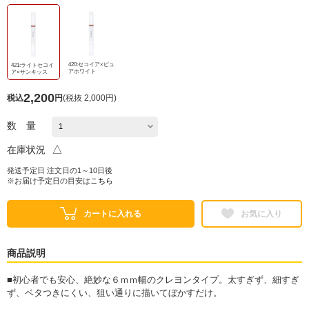
420:セコイア×ピュ
421:ライトセコイ
アホワイト
ア×サンキッス
2,200
税込
円
(
税抜 2,000円
)
数 量
△
在庫状況
発送予定日 注文日の1～10日後
※お届け予定日の目安は
こちら
カートに入れる
お気に入り
商品説明
■初心者でも安心、絶妙な６ｍｍ幅のクレヨンタイプ。太すぎず、細すぎ
ず、ベタつきにくい、狙い通りに描いてぼかすだけ。