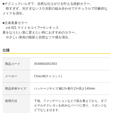
■テクニックいらずで、自然な仕上がりを叶える絶妙カラー。
暗すぎず、光すぎない３Ｄ光彩の組み合わせでナチュラルで印象的な
メイクを演出。
■立体美鼻カラー
col.421 ライトセコイア×サンキッス
鼻をなりたい形に変えたい時におすすめのカラー。
やさしい発色の陰影と自然なツヤ感を演出。
仕様
商品コード
4548863051563
メーカー
Chacott(チャコット)
商品本体サイズ
パッケージサイズ:幅13×奥行13×高さ140mm
使用方法
下地、ファンデーションなどで肌を整えてから、ダブ
ルマルチクレヨンを好みなパーツに塗り、スポンジな
どでなじませます。