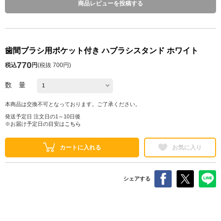
商品レビューを投稿する
歯間ブラシ用ポケット付き ハブラシスタンド ホワイト
770
税込
円
(
税抜 700円
)
数 量
本商品は交換不可となっております。ご了承ください。
発送予定日 注文日の1～10日後
※お届け予定日の目安は
こちら
カートに入れる
お気に入り
シェアする