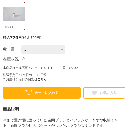
ホワイト
770
税込
円
(
税抜 700円
)
数 量
△
在庫状況
本商品は交換不可となっております。ご了承ください。
発送予定日 注文日の1～10日後
※お届け予定日の目安は
こちら
カートに入れる
お気に入り
商品説明
今まで置き場に困っていた歯間ブラシとハブラシが一本ずつ収納でき
る、歯間ブラシ用のポケットがついたハブラシスタンドです。