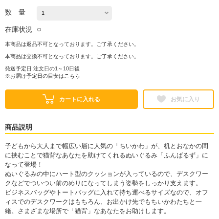
数 量
○
在庫状況
本商品は返品不可となっております。ご了承ください。
本商品は交換不可となっております。ご了承ください。
発送予定日 注文日の1～10日後
※お届け予定日の目安は
こちら
カートに入れる
お気に入り
商品説明
子どもから大人まで幅広い層に人気の「ちいかわ」が、机とおなかの間
に挟むことで猫背なあなたを助けてくれるぬいぐるみ「ふんばるず」に
なって登場！
ぬいぐるみの中にハート型のクッションが入っているので、デスクワー
クなどでついつい前のめりになってしまう姿勢をしっかり支えます。
ビジネスバッグやトートバッグに入れて持ち運べるサイズなので、オフ
ィスでのデスクワークはもちろん、お出かけ先でもちいかわたちと一
緒。さまざまな場所で「猫背」なあなたをお助けします。