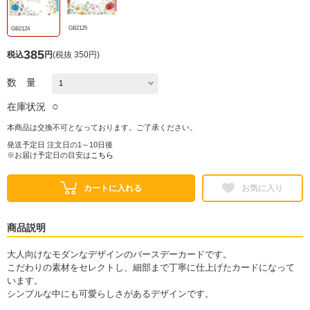
GB2125
GB2124
385
税込
円
(
税抜 350円
)
数 量
○
在庫状況
本商品は交換不可となっております。ご了承ください。
発送予定日 注文日の1～10日後
※お届け予定日の目安は
こちら
カートに入れる
お気に入り
商品説明
大人向けなモダンなデザインのバースデーカードです。
こだわりの素材をセレクトし、細部まで丁寧に仕上げたカードになって
います。
シンプルな中にも可愛らしさがあるデザインです。