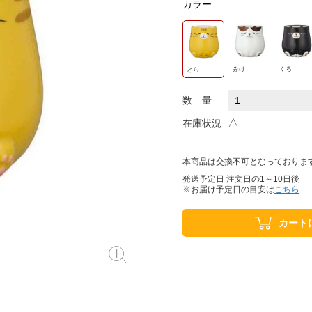
カラー
みけ
くろ
とら
数 量
△
在庫状況
本商品は交換不可となっておりま
発送予定日 注文日の1～10日後
※お届け予定日の目安は
こちら
カート