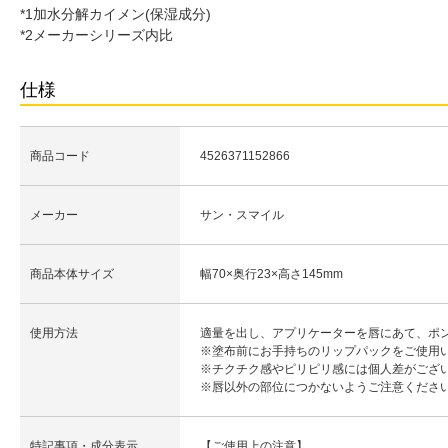
*1加水分解カイメン(保湿成分)
*2メーカーシリーズ内比
仕様
商品コード
4526371152866
メーカー
サン・スマイル
商品本体サイズ
幅70×奥行23×高さ145mm
使用方法
適量を出し、アプリケーターを唇にあて、ポ
※塗布前にお手持ちのリップパックをご使用
※チクチク感やピリピリ感には個人差がござ
※唇以外の部位につかないようご注意くださ
特記事項・成分表示
【ご使用上の注意】