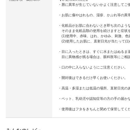
・唇に異常が生じていないかよく注意してご
・お肌に傷やはれもの、湿疹、かぶれ等の異
・化粧品がお肌に合わないとき即ち次のよう
そのまま化粧品類の使用を続けますと症状を
(1)使用中、赤味、はれ、かゆみ、刺激、色
(2)使用したお肌に、直射日光が当たって(1
・目に入ったときは、すぐに水またはぬるま
目に異物感が残る場合は、眼科医等にご相
・口の中に入らないようにご注意ください。
・開封後はできるだけ早くお使いください。
・高温・多湿または低温の場所、直射日光の
・ペット、乳幼児や認知症等の方の手の届か
・使用後はフタをきちんと閉めて保管してく