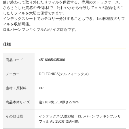
使い終わって取り外したリフィルを保管する、専用のストックケース。
さらさらした質感のPP素材で、汚れや水から保護して日々の記録をのこ
したリフィルを大切に保管できます。
インデックスシートでカテゴリー分けすることもでき、150枚程度のリフ
ィルを収納可能。
ロルバーンフレキシブルA5サイズ対応です。
仕様
商品コード
4516085435386
メーカー
DELFONICS(デルフォニックス)
素材・原材料
PP
商品本体サイズ
縦218×横171×厚さ27mm
その他仕様
インデックス(入数)3枚・ロルバーン フレキシブル リ
フィル A5 150枚収納可能