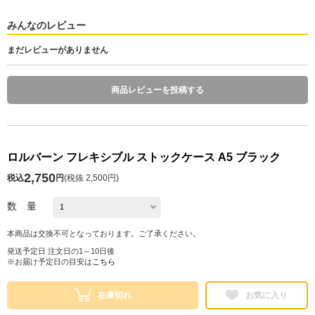
みんなのレビュー
まだレビューがありません
商品レビューを投稿する
ロルバーン フレキシブル ストックケース A5 ブラック
2,750
税込
円
(
税抜 2,500円
)
数 量
本商品は交換不可となっております。ご了承ください。
発送予定日 注文日の1～10日後
※お届け予定日の目安は
こちら
在庫切れ
お気に入り