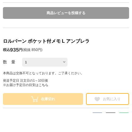
商品レビューを投稿する
ロルバーン ポケット付メモ L アンブレラ
935
税込
円
(
税抜 850円
)
数 量
本商品は交換不可となっております。ご了承ください。
発送予定日 注文日の1～10日後
※お届け予定日の目安は
こちら
在庫切れ
お気に入り
シェアする