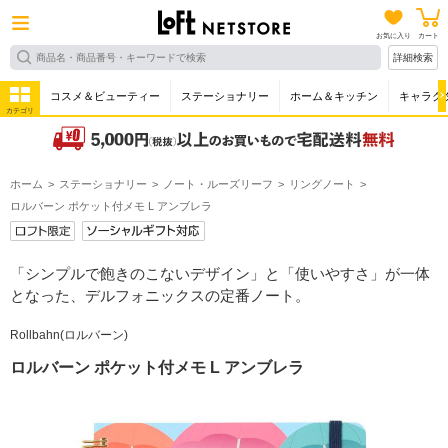
お気に入り
カート
詳細検索
コスメ＆ビューティー
ステーショナリー
ホーム＆キッチン
キャラク
カテゴリ
ホーム
ステーショナリー
ノート・ルーズリーフ
リングノート
ロルバーン ポケット付メモ L アンブレラ
「シンプルで飽きのこないデザイン」と「使いやすさ」が一体
となった、デルフォニックスの定番ノート。
Rollbahn(ロルバーン)
ロルバーン ポケット付メモ L アンブレラ