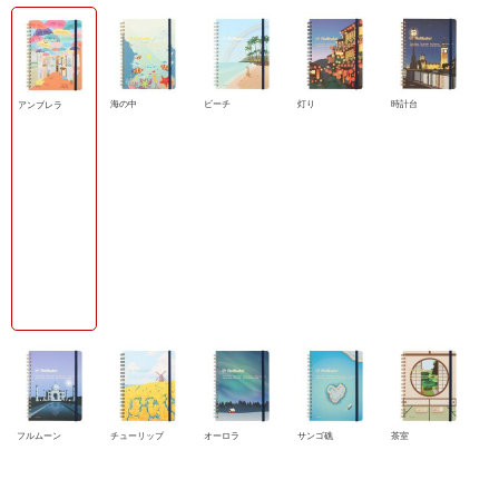
海の中
ビーチ
灯り
時計台
アンブレラ
フルムーン
チューリップ
オーロラ
サンゴ礁
茶室