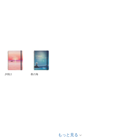
夕焼け
夜の海
もっと見る