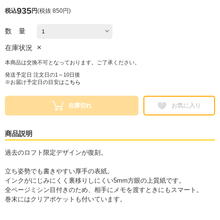
935
税込
円
(
税抜 850円
)
数 量
×
在庫状況
本商品は交換不可となっております。ご了承ください。
発送予定日 注文日の1～10日後
※お届け予定日の目安は
こちら
在庫切れ
お気に入り
商品説明
過去のロフト限定デザインが復刻。
立ち姿勢でも書きやすい厚手の表紙。
インクがにじみにくく裏移りしにくい5mm方眼の上質紙です。
全ページミシン目付きのため、相手にメモを渡すときにもスマート。
巻末にはクリアポケットも付いています。