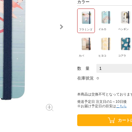
カラー
イルカ
ペンギン
フラミンゴ
カバ
ヒヨコ
コアラ
数 量
○
在庫状況
本商品は交換不可となっておりま
発送予定日 注文日の1～10日後
※お届け予定日の目安は
こちら
カート