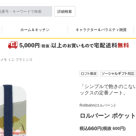
詳細検索
ホーム＆キッチン
キャラクター＆バラエティ雑貨
メモ ミニ フラミンゴ
「シンプルで飽きのこな
ックスの定番ノート。
Rollbahn(ロルバーン)
ロルバーン ポケット
660
税込
円
(
税抜 600円
)