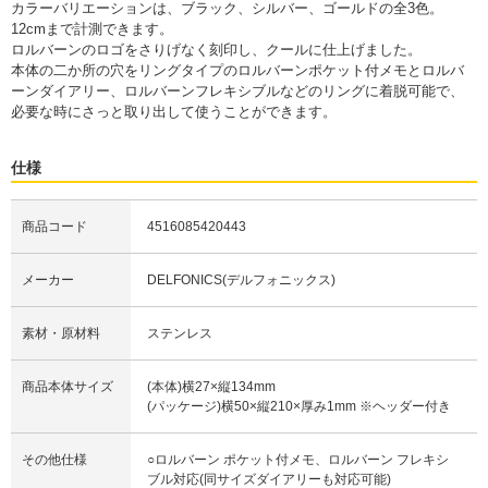
カラーバリエーションは、ブラック、シルバー、ゴールドの全3色。
12cmまで計測できます。
ロルバーンのロゴをさりげなく刻印し、クールに仕上げました。
本体の二か所の穴をリングタイプのロルバーンポケット付メモとロルバ
ーンダイアリー、ロルバーンフレキシブルなどのリングに着脱可能で、
必要な時にさっと取り出して使うことができます。
仕様
商品コード
4516085420443
メーカー
DELFONICS(デルフォニックス)
素材・原材料
ステンレス
商品本体サイズ
(本体)横27×縦134mm
(パッケージ)横50×縦210×厚み1mm ※ヘッダー付き
その他仕様
○ロルバーン ポケット付メモ、ロルバーン フレキシ
ブル対応(同サイズダイアリーも対応可能)