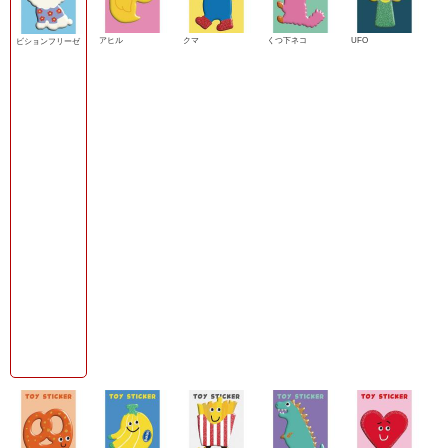
アヒル
クマ
くつ下ネコ
UFO
ビションフリーゼ