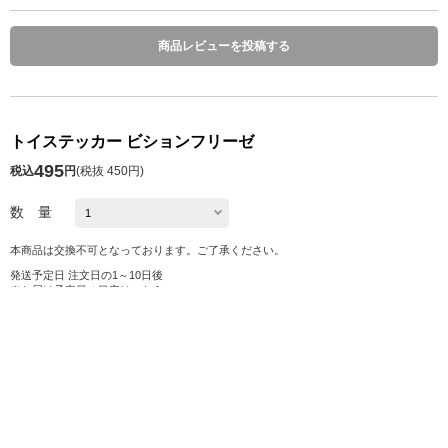
商品レビューを投稿する
トイステッカー ビションフリーゼ
495
税込
円
(
税抜 450円
)
数 量
本商品は交換不可となっております。ご了承ください。
発送予定日 注文日の1～10日後
※お届け予定日の目安は
こちら
カートに入れる
お気に入り
シェアする