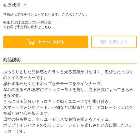
○
在庫状況
本商品は交換不可となっております。ご了承ください。
発送予定日 注文日の1～10日後
※お届け予定日の目安は
こちら
カートに入れる
お気に入り
商品説明
ぷっくりとした立体感とキラッと光る質感が目を引く、遊び心たっぷり
のトイステッカーです。
思わず集めたくなるポップなモチーフをラインナップ。
厚みのあるPVC素材にグリッター加工を施し、見る角度によってきらめ
きが変化。
さらに目玉部分がキョロキョロ動くユニークな仕掛け付き。
スマートフォンやノート、小物などに貼るだけで、デコレーションに存
在感と遊び心を加えます。
日常の持ち物に、少しユーモラスな表情を添えるアイテム。
ポップでインパクトのあるデコレーションを楽しみたい方に適したステ
ッカーです。