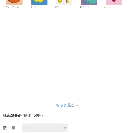
プレッツェル
バナナ
ポテト
ダイナソー
ハート
もっと見る
495
税込
円
(
税抜 450円
)
数 量