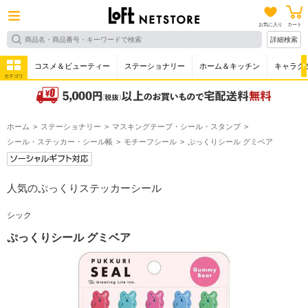
お気に入り
カート
詳細検索
コスメ＆ビューティー
ステーショナリー
ホーム＆キッチン
キャラク
カテゴリ
ホーム
ステーショナリー
マスキングテープ・シール・スタンプ
シール・ステッカー・シール帳
モチーフシール
ぷっくりシール グミベア
人気のぷっくりステッカーシール
シック
ぷっくりシール グミベア