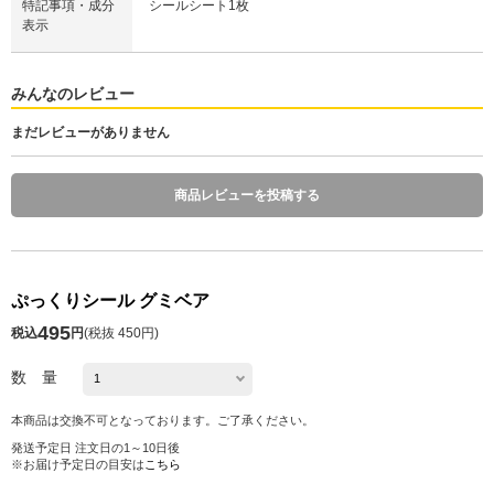
特記事項・成分
シールシート1枚
表示
みんなのレビュー
まだレビューがありません
商品レビューを投稿する
ぷっくりシール グミベア
495
税込
円
(
税抜 450円
)
数 量
本商品は交換不可となっております。ご了承ください。
発送予定日 注文日の1～10日後
※お届け予定日の目安は
こちら