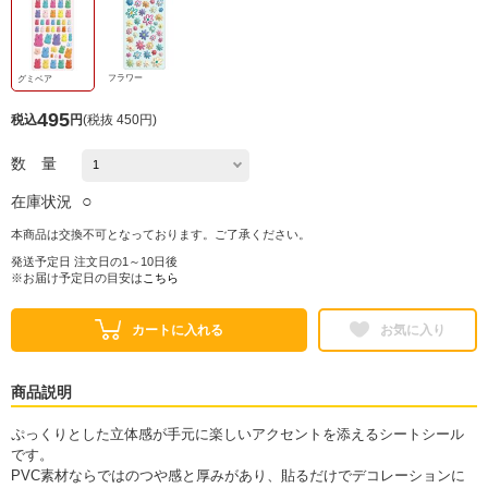
フラワー
グミベア
495
税込
円
(
税抜 450円
)
数 量
○
在庫状況
本商品は交換不可となっております。ご了承ください。
発送予定日 注文日の1～10日後
※お届け予定日の目安は
こちら
カートに入れる
お気に入り
商品説明
ぷっくりとした立体感が手元に楽しいアクセントを添えるシートシール
です。
PVC素材ならではのつや感と厚みがあり、貼るだけでデコレーションに