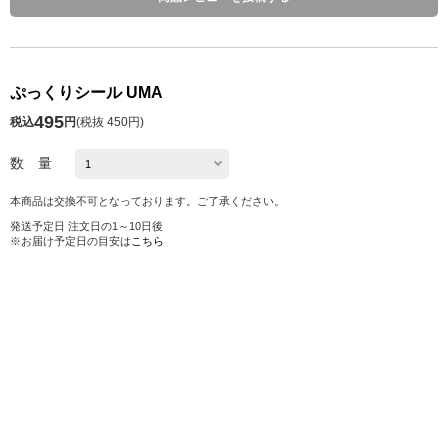
ぷっくりシール UMA
495
税込
円
(
税抜 450円
)
数 量
本商品は交換不可となっております。ご了承ください。
発送予定日 注文日の1～10日後
※お届け予定日の目安は
こちら
在庫切れ
お気に入り
シェアする