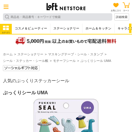
お気に入り
カート
詳細検索
コスメ＆ビューティー
ステーショナリー
ホーム＆キッチン
キャラク
カテゴリ
ホーム
ステーショナリー
マスキングテープ・シール・スタンプ
シール・ステッカー・シール帳
モチーフシール
ぷっくりシール UMA
人気のぷっくりステッカーシール
ぷっくりシール UMA