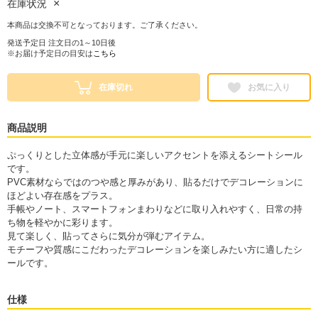
×
在庫状況
本商品は交換不可となっております。ご了承ください。
発送予定日 注文日の1～10日後
※お届け予定日の目安は
こちら
在庫切れ
お気に入り
商品説明
ぷっくりとした立体感が手元に楽しいアクセントを添えるシートシール
です。
PVC素材ならではのつや感と厚みがあり、貼るだけでデコレーションに
ほどよい存在感をプラス。
手帳やノート、スマートフォンまわりなどに取り入れやすく、日常の持
ち物を軽やかに彩ります。
見て楽しく、貼ってさらに気分が弾むアイテム。
モチーフや質感にこだわったデコレーションを楽しみたい方に適したシ
ールです。
仕様