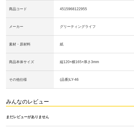
商品コード
4515968122955
メーカー
グリーティングライフ
素材・原材料
紙
商品本体サイズ
縦120×横165×厚さ3mm
その他仕様
(品番)LY-46
みんなのレビュー
まだレビューがありません