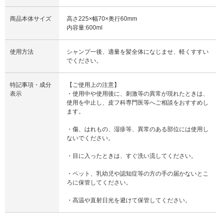
商品本体サイズ
高さ225×幅70×奥行60mm
内容量:600ml
使用方法
シャンプ一後、適量を髪全体になじませ、軽くすすい
でください。
特記事項・成分
【ご使用上の注意】
表示
・使用中や使用後に、刺激等の異常が現れたときは、
使用を中止し、皮フ科専門医等へご相談をおすすめし
ます。
・傷、はれもの、湿疹等、異常のある部位には使用し
ないでください。
・目に入ったときは、すぐ洗い流してください。
・ペット、乳幼児や認知症等の方の手の届かないとこ
ろに保管してください。
・高温や直射日光を避けて保管してください。