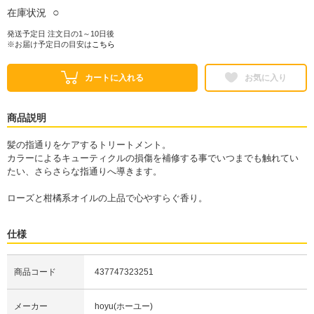
○
在庫状況
発送予定日 注文日の1～10日後
※お届け予定日の目安は
こちら
カートに入れる
お気に入り
商品説明
髪の指通りをケアするトリートメント。
カラーによるキューティクルの損傷を補修する事でいつまでも触れてい
たい、さらさらな指通りへ導きます。
ローズと柑橘系オイルの上品で心やすらぐ香り。
仕様
商品コード
437747323251
メーカー
hoyu(ホーユー)