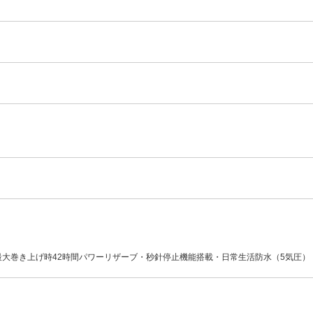
・最大巻き上げ時42時間パワーリザーブ・秒針停止機能搭載・日常生活防水（5気圧）