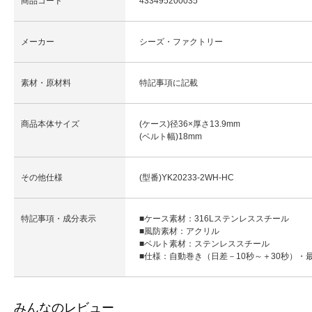
商品コード
433495200035
メーカー
シーズ・ファクトリー
素材・原材料
特記事項に記載
商品本体サイズ
(ケース)径36×厚さ13.9mm
(ベルト幅)18mm
その他仕様
(型番)YK20233-2WH-HC
特記事項・成分表示
■ケース素材：316Lステンレススチール
■風防素材：アクリル
■ベルト素材：ステンレススチール
■仕様：自動巻き（日差－10秒～＋30秒）
みんなのレビュー