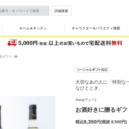
詳細検索
ホーム＆キッチン
キャラクター＆バラエティ雑貨
ギフト -極-
大切なあの人に「特別な
なひととき。
Anny(アニー)
お酒好きに贈るギフト
9,350
税込
円
(
税抜 8,500円
)