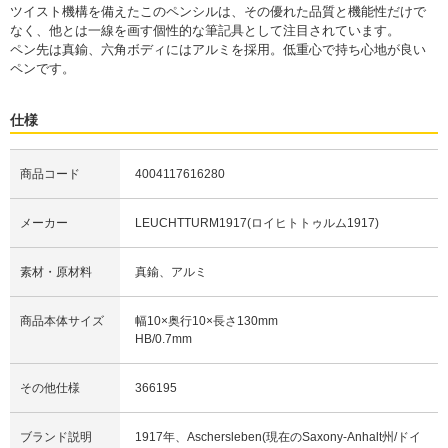
ツイスト機構を備えたこのペンシルは、その優れた品質と機能性だけで
なく、他とは一線を画す個性的な筆記具として注目されています。
ペン先は真鍮、六角ボディにはアルミを採用。低重心で持ち心地が良い
ペンです。
仕様
商品コード
4004117616280
メーカー
LEUCHTTURM1917(ロイヒトトゥルム1917)
素材・原材料
真鍮、アルミ
商品本体サイズ
幅10×奥行10×長さ130mm
HB/0.7mm
その他仕様
366195
ブランド説明
1917年、Aschersleben(現在のSaxony-Anhalt州/ドイ