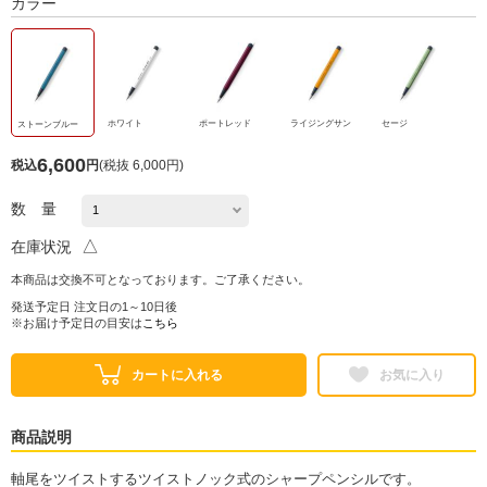
カラー
ホワイト
ポートレッド
ライジングサン
セージ
ストーンブルー
6,600
税込
円
(
税抜 6,000円
)
数 量
△
在庫状況
本商品は交換不可となっております。ご了承ください。
発送予定日 注文日の1～10日後
※お届け予定日の目安は
こちら
カートに入れる
お気に入り
商品説明
軸尾をツイストするツイストノック式のシャープペンシルです。