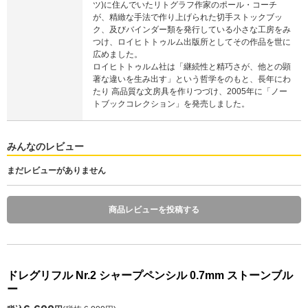
ツ)に住んでいたリトグラフ作家のポール・コーチ
が、精緻な手法で作り上げられた切手ストックブッ
ク、及びバインダー類を発行している小さな工房をみ
つけ、ロイヒトトゥルム出版所としてその作品を世に
広めました。
ロイヒトトゥルム社は「継続性と精巧さが、他との顕
著な違いを生み出す」という哲学をのもと、長年にわ
たり 高品質な文房具を作りつづけ、2005年に「ノー
トブックコレクション」を発売しました。
みんなのレビュー
まだレビューがありません
商品レビューを投稿する
ドレグリフル Nr.2 シャープペンシル 0.7mm ストーンブル
ー