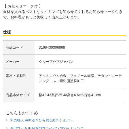
【 お知らせマーク付 】
食材を入れるベストなタイミングを知らせてくれるお知らせマーク付き
で、お料理がもっと美味しく出来上がります。
仕様
商品コード
3168430306868
メーカー
グループセブジャパン
素材・原材料
アルミニウム合金、フェノール樹脂、チタン・コーテ
ィング・ふっ素樹脂塗膜加工
商品本体サイズ
幅42.4×奥行25.4×高さ6.6cm/深さ4.1cm
こちらもおすすめ
和の職人 深型ゆきひら鍋 18cm シルバー
ギガフッカ IH超深型フライパン 20cm オレンジ