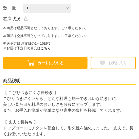
数 量
△
在庫状況
本商品は返品不可となっております。ご了承ください。
本商品は交換不可となっております。ご了承ください。
発送予定日 注文日の1～10日後
※お届け予定日の目安は
こちら
カートに入れる
お気に入り
商品説明
【 こびりつきにくさ長続き 】
こびりつきにくいから、どんな料理も均一できれいな焼き目に。
美しい見た目が料理のおいしさを各段にアップします。
また、お手入れ簡単が簡単になり家事の負担を軽減してくれます。
【 丈夫で長持ち 】
トップコートにチタンを配合して、耐久性を強化しました。 丈夫で、長
くお使いいただけます。