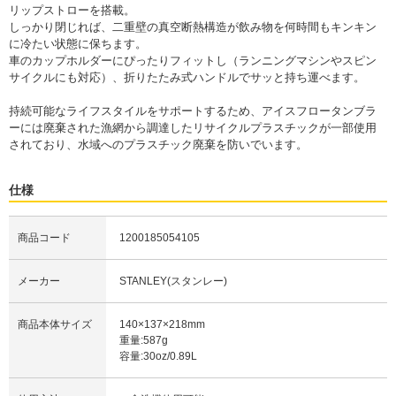
リップストローを搭載。
しっかり閉じれば、二重壁の真空断熱構造が飲み物を何時間もキンキン
に冷たい状態に保ちます。
車のカップホルダーにぴったりフィットし（ランニングマシンやスピン
サイクルにも対応）、折りたたみ式ハンドルでサッと持ち運べます。
持続可能なライフスタイルをサポートするため、アイスフロータンブラ
ーには廃棄された漁網から調達したリサイクルプラスチックが一部使用
されており、水域へのプラスチック廃棄を防いでいます。
仕様
商品コード
1200185054105
メーカー
STANLEY(スタンレー)
商品本体サイズ
140×137×218mm
重量:587g
容量:30oz/0.89L