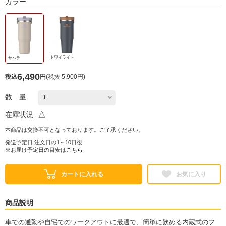
カラー
トワイライト
サハラ
6,490
税込
円
(
税抜 5,900円
)
数 量
△
在庫状況
本商品は交換不可となっております。ご了承ください。
発送予定日 注文日の1～10日後
※お届け予定日の目安は
こちら
カートに入れる
お気に入り
商品説明
車での通勤や自宅でのワークアウトに最適で、簡単に飲める内蔵式のフ