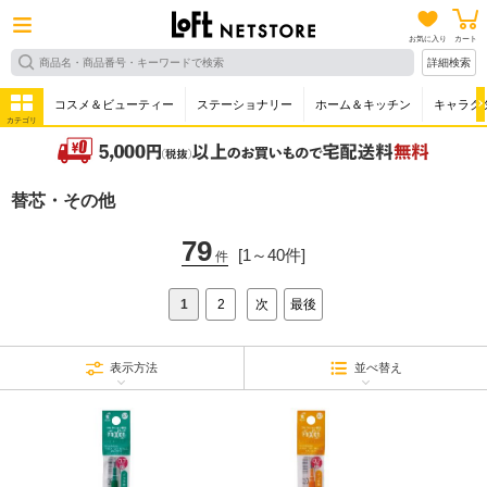
お気に入り
カート
詳細検索
コスメ＆ビューティー
ステーショナリー
ホーム＆キッチン
キャラク
カテゴリ
替芯・その他
79
[1～40件]
件
1
2
次
最後
表示方法
並べ替え