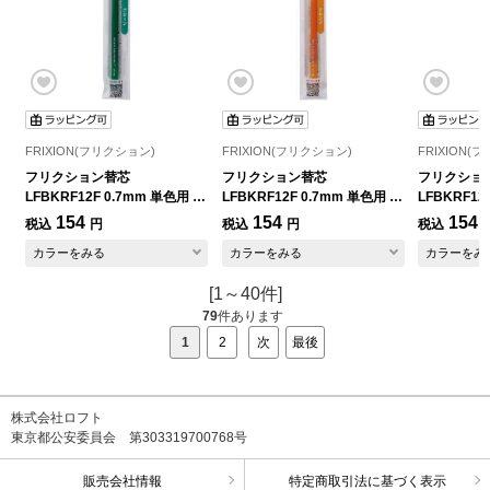
FRIXION(フリクション)
FRIXION(フリクション)
FRIXION(
フリクション替芯
フリクション替芯
フリクショ
LFBKRF12F 0.7mm 単色用 グ
LFBKRF12F 0.7mm 単色用 オ
LFBKRF12
リーン
レンジ
グリーン
154
154
154
税込
円
税込
円
税込
カラーをみる
カラーをみる
カラーをみ
[1～40件]
79
件あります
1
2
次
最後
株式会社ロフト
東京都公安委員会 第303319700768号
販売会社情報
特定商取引法に基づく表示