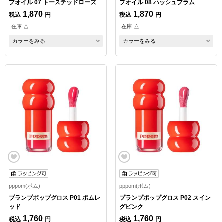
プオイル 07 トーステッドローズ
プオイル 08 ハッシュプラム
1,870
1,870
税込
円
税込
円
在庫 △
在庫 △
カラーをみる
カラーをみる
pppom(ポム)
pppom(ポム)
プランプポップグロス P01 ポムレ
プランプポップグロス P02 スイン
ッド
グピンク
1,760
1,760
税込
円
税込
円