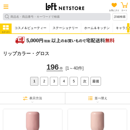
お気に入り
カート
詳細検索
コスメ＆ビューティー
ステーショナリー
ホーム＆キッチン
キャラク
カテゴリ
リップカラー・グロス
196
[1～40件]
件
1
2
3
4
5
次
最後
表示方法
並べ替え