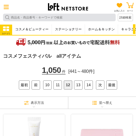
お気に入り
カート
詳細検索
コスメ＆ビューティー
ステーショナリー
ホーム＆キッチン
キャラク
カテゴリ
コスメフェスティバル allアイテム
1,050
[441～480件]
件
最初
前
10
11
12
13
14
次
最後
表示方法
並べ替え