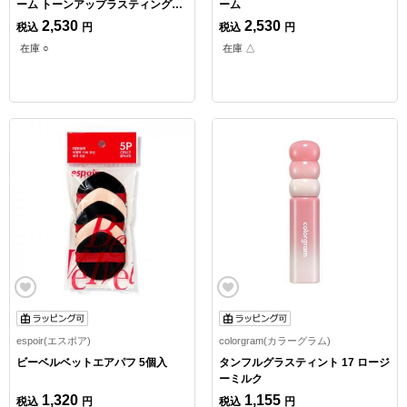
ーム トーンアップラスティング
ーム
50ml
2,530
2,530
税込
円
税込
円
在庫 ○
在庫 △
espoir(エスポア)
colorgram(カラーグラム)
ビーベルベットエアパフ 5個入
タンフルグラスティント 17 ロージ
ーミルク
1,320
1,155
税込
円
税込
円