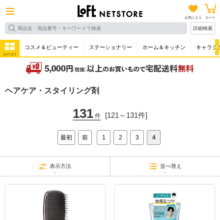
お気に入り
カート
詳細検索
コスメ＆ビューティー
ステーショナリー
ホーム＆キッチン
キャラク
カテゴリ
ヘアケア・スタイリング剤
131
[121～131件]
件
最初
前
1
2
3
4
表示方法
並べ替え