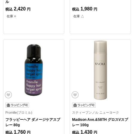
ル
2,420
1,980
税込
円
税込
円
在庫 ○
在庫 △
Promille(プロミル)
スティーブンノル ニューヨーク
フラッピーヘア ダメージケアスプ
Madison Ave.&58TH グロスVスプ
レー 80g
レー 100g
1,760
1,430
税込
円
税込
円