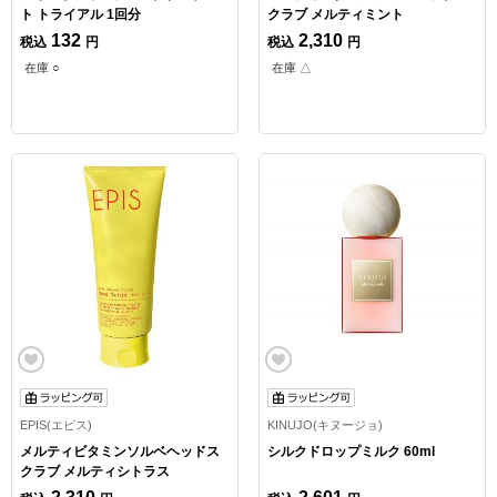
ト トライアル 1回分
クラブ メルティミント
132
2,310
税込
円
税込
円
在庫 ○
在庫 △
EPIS(エピス)
KINUJO(キヌージョ)
メルティビタミンソルベヘッドス
シルクドロップミルク 60ml
クラブ メルティシトラス