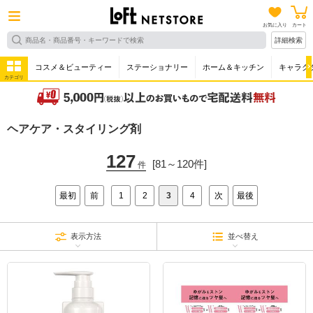
お気に入り
カート
詳細検索
コスメ＆ビューティー
ステーショナリー
ホーム＆キッチン
キャラク
カテゴリ
ヘアケア・スタイリング剤
127
[81～120件]
件
最初
前
1
2
3
4
次
最後
表示方法
並べ替え