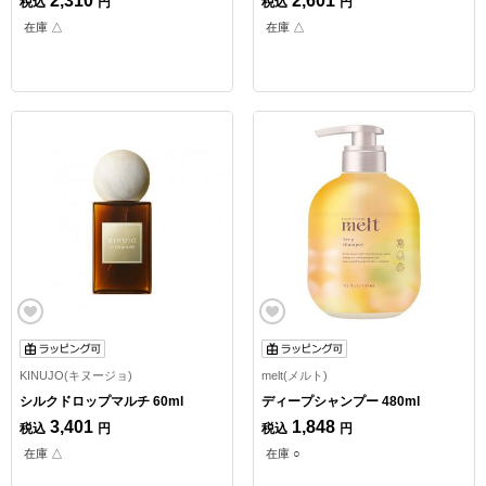
2,310
2,601
税込
円
税込
円
在庫 △
在庫 △
KINUJO(キヌージョ)
melt(メルト)
シルクドロップマルチ 60ml
ディープシャンプー 480ml
3,401
1,848
税込
円
税込
円
在庫 △
在庫 ○