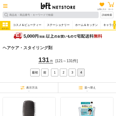
お気に入り
カート
詳細検索
コスメ＆ビューティー
ステーショナリー
ホーム＆キッチン
キャラク
カテゴリ
ヘアケア・スタイリング剤
131
[121～131件]
件
最初
前
1
2
3
4
表示方法
並べ替え