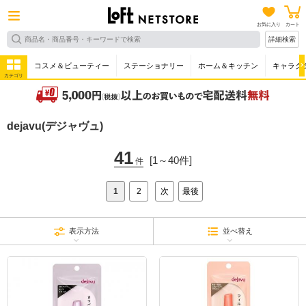
お気に入り
カート
詳細検索
コスメ＆ビューティー
ステーショナリー
ホーム＆キッチン
キャラク
カテゴリ
dejavu(デジャヴュ)
41
[1～40件]
件
1
2
次
最後
表示方法
並べ替え