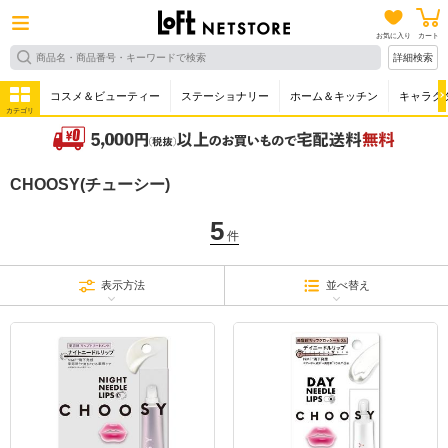
お気に入り
カート
詳細検索
コスメ＆ビューティー
ステーショナリー
ホーム＆キッチン
キャラク
カテゴリ
CHOOSY(チューシー)
5
件
表示方法
並べ替え