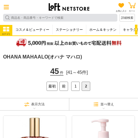
お気に入り
カート
詳細検索
コスメ＆ビューティー
ステーショナリー
ホーム＆キッチン
キャラク
カテゴリ
OHANA MAHAALO(オハナ マハロ)
45
[41～45件]
件
最初
前
1
2
表示方法
並べ替え