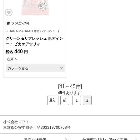
OHANA MAHAALO(オハナ マハロ)
クリーン＆リフレッシュ ボディシ
ート ピカケアウリィ
440
税込
円
在庫 ○
カラーをみる
[41～45件]
45
件あります
最初
前
1
2
株式会社ロフト
東京都公安委員会 第303319700768号
販売会社情報
特定商取引法に基づく表示