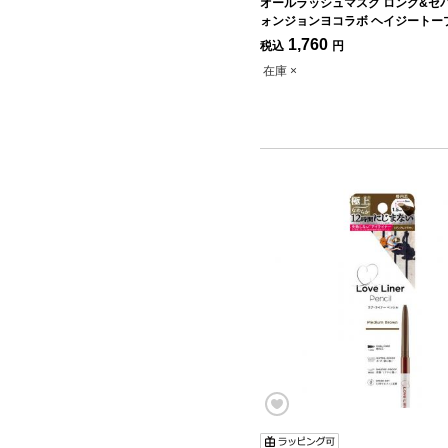
オールラッシュマスク ロング&セパ
ォンジョンヨコラボ ヘイジートー
定】
1,760
税込
円
在庫 ×