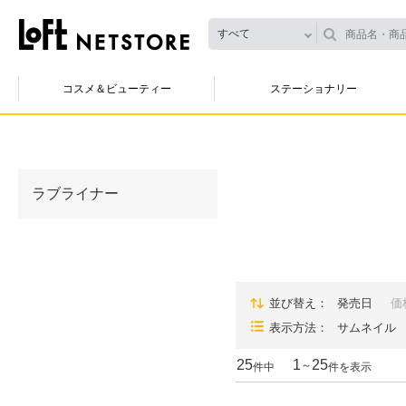
すべて
コスメ＆ビューティー
ステーショナリー
ラブライナー
並び替え
発売日
価
表示方法
サムネイル
25
1
25
～
件中
件を表示