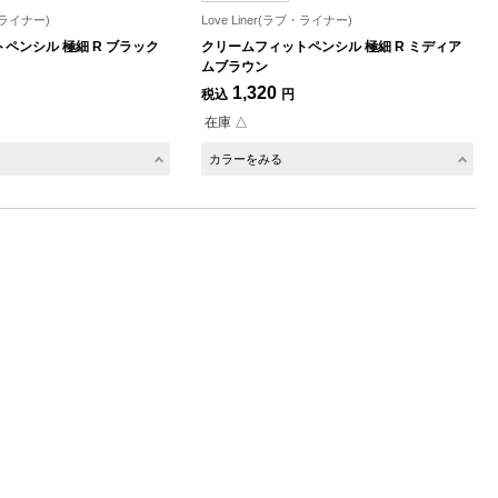
ブ・ライナー)
Love Liner(ラブ・ライナー)
ペンシル 極細 R ブラック
クリームフィットペンシル 極細 R ミディア
ムブラウン
1,320
税込
円
在庫 △
カラーをみる