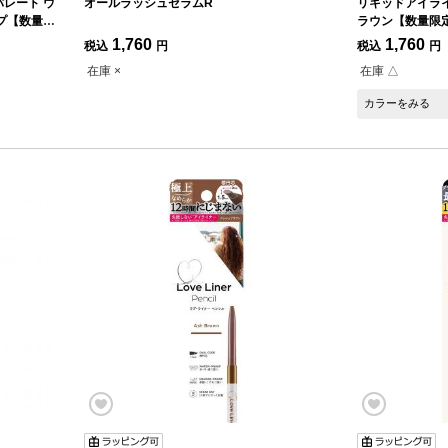
レート ウ
オールラッシュセラムR
リキッドアイライ
プ【数量限
ラウン【数量限
1,760
1,760
税込
円
税込
円
在庫 ×
在庫 △
カラーをみる