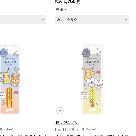
1,760
税込
円
在庫 ×
カラーをみる
ブ・ライナー)
Love Liner(ラブ・ライナー)