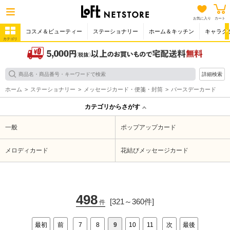
お気に入り
カート
コスメ＆ビューティー
ステーショナリー
ホーム＆キッチン
キャラク
カテゴリ
詳細検索
ホーム
ステーショナリー
メッセージカード・便箋・封筒
バースデーカード
カテゴリからさがす
一般
ポップアップカード
メロディカード
花結びメッセージカード
498
[321～360件]
件
最初
前
7
8
9
10
11
次
最後