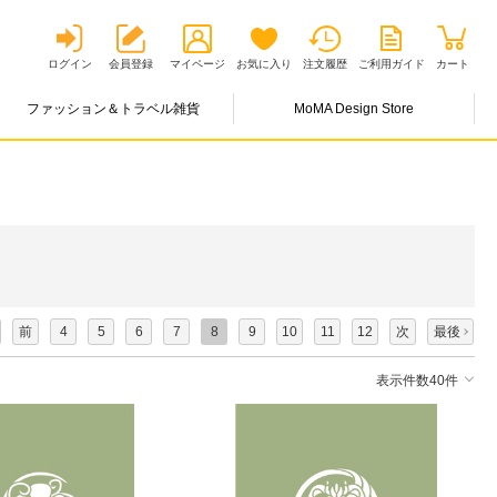
ログイン
会員登録
マイページ
お気に入り
注文履歴
ご利用ガイド
カート
ファッション＆トラベル雑貨
MoMA Design Store
前
4
5
6
7
8
9
10
11
12
次
最後
表示件数40件