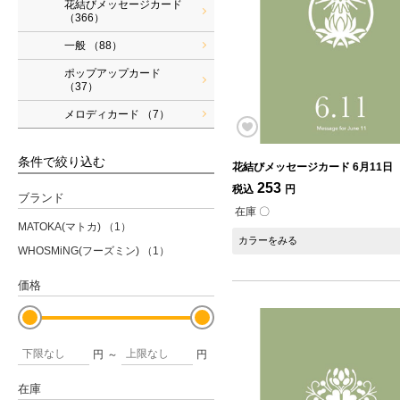
花結びメッセージカード
（366）
一般
（88）
ポップアップカード
（37）
メロディカード
（7）
条件で絞り込む
花結びメッセージカード 6月11日
253
税込
円
ブランド
在庫 〇
MATOKA(マトカ)
（1）
カラーをみる
WHOSMiNG(フーズミン)
（1）
価格
円
～
円
在庫